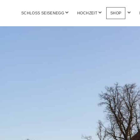
Menü
Menü
Menü
SCHLOSS SEISENEGG
HOCHZEIT
SHOP
öffnen
öffnen
öffne