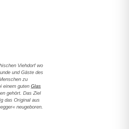
chischen Viehdorf wo
reunde und Gäste des
n Menschen zu
bei einem guten
Glas
en gehört. Das Ziel
ig das Original aus
enegger« neugeboren.