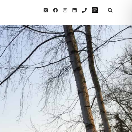
twitter
facebook
instagram
linkedin
phone
Tripadvisor