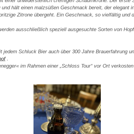
it einer unwiderstehlich cremigen Schaumkrone. Der erste S
g und hält einen malzsüßen Geschmack bereit, der elegant in
spritzige Zitrone übergeht. Ein Geschmack, so vielfältig und
erden ausschließlich speziell ausgesuchte Sorten von Hop
t jedem Schluck Bier auch über 300 Jahre Brauerfahrung un
hof
.
negger« im Rahmen einer „Schloss Tour“ vor Ort verkosten