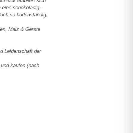
chluck etabliert sich
 eine schokoladig-
 doch so bodenständig.
fen, Malz & Gerste
d Leidenschaft der
 und kaufen
(nach